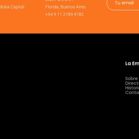
doba Capital
Florida, Buenos Aires
+54 9 11 2789 4782
La E
Sobre
Direct
Histor
Conta