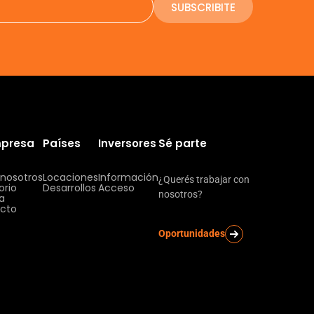
SUBSCRIBITE
mpresa
Países
Inversores
Sé parte
 nosotros
Locaciones
Información
¿Querés trabajar con
orio
Desarrollos
Acceso
nosotros?
ia
cto
Oportunidades