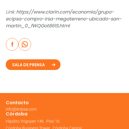
Link:
https://www.clarin.com/economia/grupo-
ecipsa-compro-irsa-megaterreno-ubicado-san-
martin_0_fWQGot861S.html
SALA DE PRENSA
Contacto
info@ecipsa.com
Córdoba
Hipólito Yrigoyen 146 . Piso 16
Córdoba Business Tower . Córdoba Capital