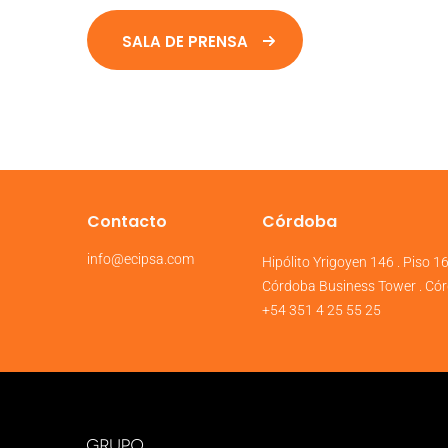
SALA DE PRENSA
Contacto
Córdoba
info@ecipsa.com
Hipólito Yrigoyen 146 . Piso 1
Córdoba Business Tower . Cór
+54 351 4 25 55 25