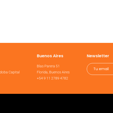
Buenos Aires
Newsletter
6
Blas Parera 51
doba Capital
Florida, Buenos Aires
+54 9 11 2789 4782