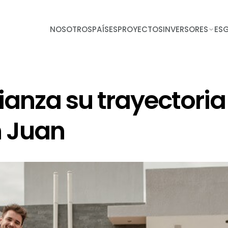
NOSOTROS
PAÍSES
PROYECTOS
INVERSORES
ES
ianza su trayectori
n Juan