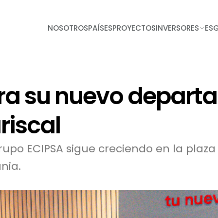
NOSOTROS
PAÍSES
PROYECTOS
INVERSORES
ES
ra su nuevo depar
riscal
rupo ECIPSA sigue creciendo en la pla
nia.