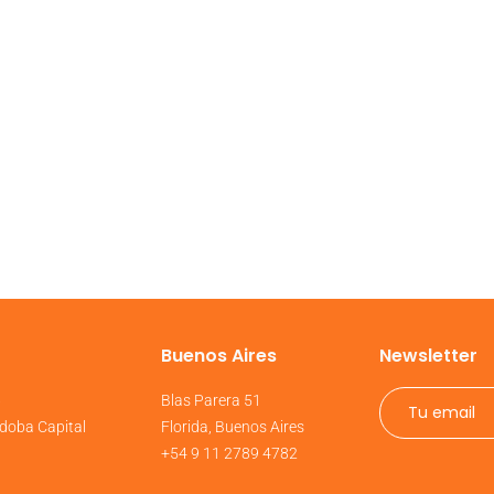
Buenos Aires
Newsletter
6
Blas Parera 51
doba Capital
Florida, Buenos Aires
+54 9 11 2789 4782