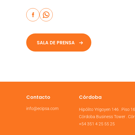
SALA DE PRENSA
Contacto
Córdoba
info@ecipsa.com
Hipólito Yrigoyen 146 . Piso 1
Córdoba Business Tower . Cór
+54 351 4 25 55 25