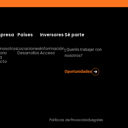
mpresa
Países
Inversores
Sé parte
 nosotros
Locaciones
Información
¿Querés trabajar con
orio
Desarrollos
Acceso
nosotros?
ia
cto
Oportunidades
Políticas de Privacidad
Legales