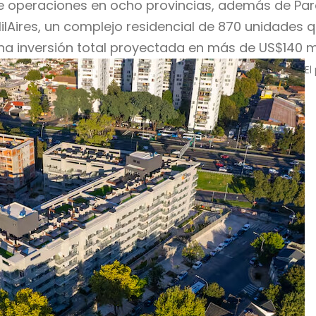
operaciones en ocho provincias, además de Parag
Aires, un complejo residencial de 870 unidades q
una inversión total proyectada en más de US$140 mi
El