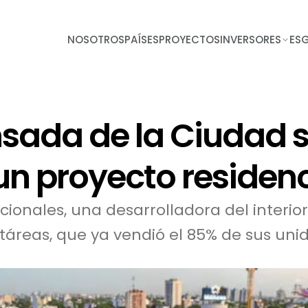
NOSOTROS
PAÍSES
PROYECTOS
INVERSORES
ES
sada de la Ciudad s
un proyecto residenc
ionales, una desarrolladora del interior 
áreas, que ya vendió el 85% de sus uni