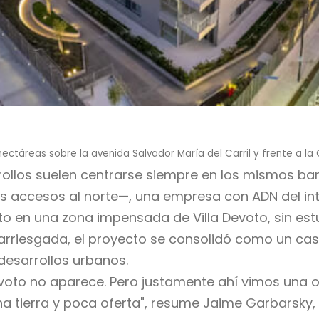
 hectáreas sobre la avenida Salvador María del Carril y frente a la
rollos suelen centrarse siempre en los mismos b
les accesos al norte—, una empresa con ADN del in
to en una zona impensada de Villa Devoto, sin es
rriesgada, el proyecto se consolidó como un caso
desarrollos urbanos.
evoto no aparece. Pero justamente ahí vimos una o
ierra y poca oferta", resume Jaime Garbarsky, pr