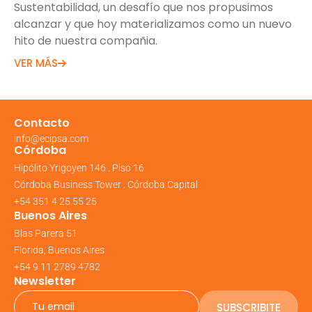
Sustentabilidad, un desafío que nos propusimos
alcanzar y que hoy materializamos como un nuevo
hito de nuestra compañia.
VER MÁS
Contacto
info@ecipsa.com
Córdoba
Hipólito Yrigoyen 146 . Piso 16
Córdoba Business Tower . Córdoba Capital
+54 351 4 25 55 25
Buenos Aires
Blas Parera 51
Florida, Buenos Aires
+54 9 11 2789 4782
Newsletter
SUBSCRIBITE