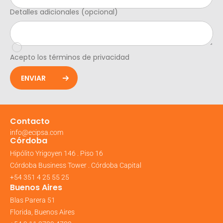
Detalles adicionales (opcional)
Acepto los términos de privacidad
ENVIAR
Contacto
info@ecipsa.com
Córdoba
Hipólito Yrigoyen 146 . Piso 16
Córdoba Business Tower . Córdoba Capital
+54 351 4 25 55 25
Buenos Aires
Blas Parera 51
Florida, Buenos Aires